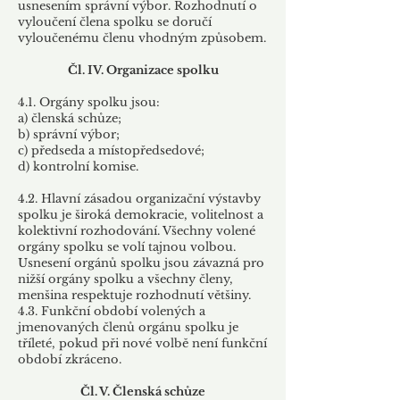
usnesením správní výbor. Rozhodnutí o
vyloučení člena spolku se doručí
vyloučenému členu vhodným způsobem.
Čl. IV. Organizace spolku
4.1. Orgány spolku jsou:
a) členská schůze;
b) správní výbor;
c) předseda a místopředsedové;
d)
kontrolní komise.
4.2. Hlavní zásadou organizační výstavby
spolku je široká demokracie, volitelnost a
kolektivní rozhodování. Všechny volené
orgány spolku se volí tajnou volbou.
Usnesení orgánů spolku jsou závazná pro
nižší orgány spolku a všechny členy,
menšina respektuje rozhodnutí většiny.
4.3. Funkční období volených a
jmenovaných členů orgánu spolku je
tříleté, pokud při nové volbě není funkční
období zkráceno.
Čl. V. Členská schůze