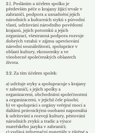
2.1. Posláním a účelem spolku je
především péče o krajany žijící trvale v
zahraničí, podpora a usnadnění jejich
národních a kulturních styků s původní
vlastí, udržování národního povědomí
krajanů, jejich potomků a jejich
organizací, všestranná podpora rozvoje
dobrých vztahů v zájmu upevňování
národní sounáležitosti, spolupráce v
oblasti kultury, ekonomiky a ve
všeobecně společenských oblastech
života.
2.2. Za tím účelem spolek:
a) udržuje styky a spolupracuje s krajany
v zahraničí, s jejich spolky a
organizacemi, obchodními společnostmi
a organizacemi, v jejichž čele působí;
b) ve spolupráci s orgány veřejné moci a
dalšími právnickými osobami napomáhá
k udržování a rozvoji kultury, pěstování
národních zvyků a tradic a výuce
mateřského jazyka v zahraničí;
c) vydává informační materiály v tištěné a