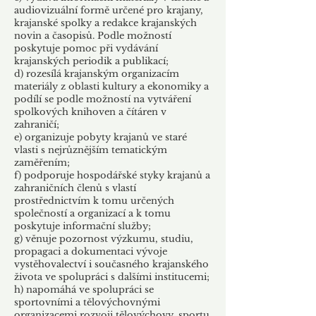
audiovizuální formě určené pro krajany,
krajanské spolky a redakce krajanských
novin a časopisů. Podle možností
poskytuje pomoc při vydávání
krajanských periodik a publikací;
d) rozesílá krajanským organizacím
materiály z oblasti kultury a ekonomiky a
podílí se podle možností na vytváření
spolkových knihoven a čítáren v
zahraničí;
e) organizuje pobyty krajanů ve staré
vlasti s nejrůznějším tematickým
zaměřením;
f) podporuje hospodářské styky krajanů a
zahraničních členů s vlastí
prostřednictvím k tomu určených
společností a organizací a k tomu
poskytuje informační služby;
g) věnuje pozornost výzkumu, studiu,
propagaci a dokumentaci vývoje
vystěhovalectví i současného krajanského
života ve spolupráci s dalšími institucemi;
h) napomáhá ve spolupráci se
sportovními a tělovýchovnými
organizacemi rozvoji tělovýchovy, sportu