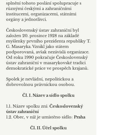
splnění tohoto poslání spolupracuje s
různými českými a zahraničními
institucemi, organizacemi, státními
orgány a jednotlivci.
Československý ústav zahraniční byl
založen 20. prosince 1928 na základě
myšlenky prvního prezidenta republiky T.
G. Masaryka. Vznikl jako státem
podporovaná, avšak nezávislá organizace.
Od roku 1990 pokračuje Československý
ústav zahraniční v masarykovské tradici
demokratické práce ve prospěch krajanů.
Spolek je nevládní, nepolitickou a
dobrovolnou právnickou osobou.
Čl. I. Název a sídlo spolku
1.1. Název spolku zní:
Československý
ústav zahraniční
1.2. Obec, v níž je umístěno sídlo:
Praha
Čl. II. Účel spolku