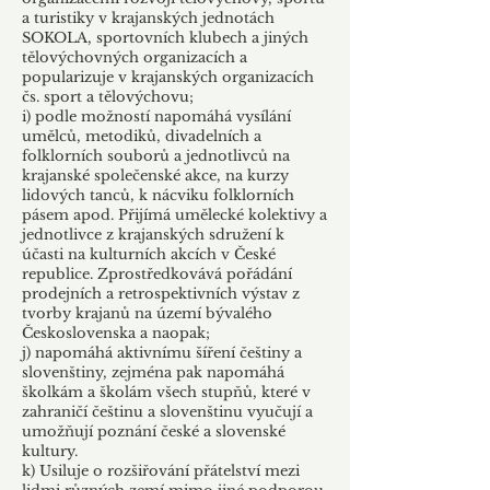
a turistiky v krajanských jednotách
SOKOLA, sportovních klubech a jiných
tělovýchovných organizacích a
popularizuje v krajanských organizacích
čs. sport a tělovýchovu;
i) podle možností napomáhá vysílání
umělců, metodiků, divadelních a
folklorních souborů a jednotlivců na
krajanské společenské akce, na kurzy
lidových tanců, k nácviku folklorních
pásem apod. Přijímá umělecké kolektivy a
jednotlivce z krajanských sdružení k
účasti na kulturních akcích v České
republice. Zprostředkovává pořádání
prodejních a retrospektivních výstav z
tvorby krajanů na území bývalého
Československa a naopak;
j) napomáhá aktivnímu šíření češtiny a
slovenštiny, zejména pak napomáhá
školkám a školám všech stupňů, které v
zahraničí češtinu a slovenštinu vyučují a
umožňují poznání české a slovenské
kultury.
k) Usiluje o rozšiřování přátelství mezi