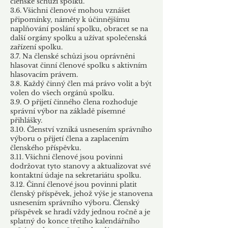
členské schůzi spolku.
3.6. Všichni členové mohou vznášet
připomínky, náměty k účinnějšímu
naplňování poslání spolku, obracet se na
další orgány spolku a užívat společenská
zařízení spolku.
3.7. Na členské schůzi jsou oprávněni
hlasovat činní členové spolku s aktivním
hlasovacím právem.
3.8. Každý činný člen má právo volit a být
volen do všech orgánů spolku.
3.9. O přijetí činného člena rozhoduje
správní výbor na základě písemné
přihlášky.
3.10. Členství vzniká usnesením správního
výboru o přijetí člena a zaplacením
členského příspěvku.
3.11. Všichni členové jsou povinni
dodržovat tyto stanovy a aktualizovat své
kontaktní údaje na sekretariátu spolku.
3.12. Činní členové jsou povinni platit
členský příspěvek, jehož výše je stanovena
usnesením správního výboru. Členský
příspěvek se hradí vždy jednou ročně a je
splatný do konce třetího kalendářního