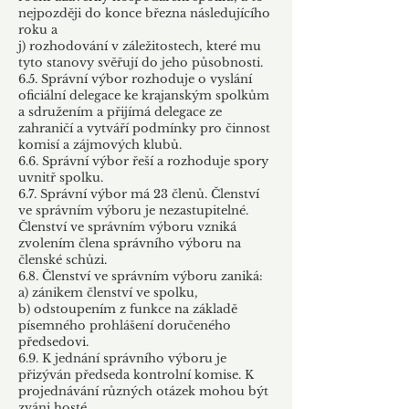
nejpozději do konce března následujícího
roku a
j) rozhodování v záležitostech, které mu
tyto stanovy svěřují do jeho působnosti.
6.5. Správní výbor rozhoduje o vyslání
oficiální delegace ke krajanským spolkům
a sdružením a přijímá delegace ze
zahraničí a vytváří podmínky pro činnost
komisí a zájmových klubů.
6.6. Správní výbor řeší a rozhoduje spory
uvnitř spolku.
6.7. Správní výbor má 23 členů. Členství
ve správním výboru je nezastupitelné.
Členství ve správním výboru vzniká
zvolením člena správního výboru na
členské schůzi.
6.8. Členství ve správním výboru zaniká:
a) zánikem členství ve spolku,
b) odstoupením z funkce na základě
písemného prohlášení doručeného
předsedovi.
6.9. K jednání správního výboru je
přizýván předseda kontrolní komise. K
projednávání různých otázek mohou být
zváni hosté.