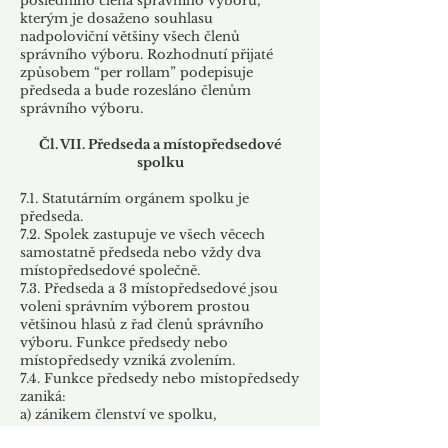
posledního člena správního výboru,
kterým je dosaženo souhlasu
nadpoloviční většiny všech členů
správního výboru. Rozhodnutí přijaté
způsobem “per rollam” podepisuje
předseda a bude rozesláno členům
správního výboru.
Čl. VII. Předseda a místopředsedové
spolku
7.1. Statutárním orgánem spolku je
předseda.
7.2. Spolek zastupuje ve všech věcech
samostatně předseda nebo vždy dva
místopředsedové společně.
7.3. Předseda a 3 místopředsedové jsou
voleni správním výborem prostou
většinou hlasů z řad členů správního
výboru. Funkce předsedy nebo
místopředsedy vzniká zvolením.
7.4. Funkce předsedy nebo místopředsedy
zaniká:
a) zánikem členství ve spolku,
b) odstoupením z funkce na základě