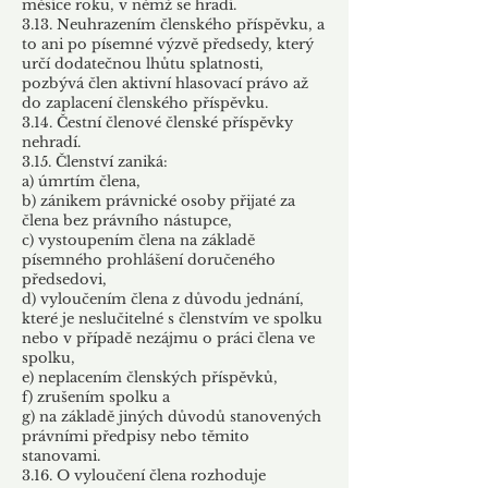
měsíce roku, v němž se hradí.
3.13. Neuhrazením členského příspěvku, a
to ani po písemné výzvě předsedy, který
určí dodatečnou lhůtu splatnosti,
pozbývá člen aktivní hlasovací právo až
do zaplacení členského příspěvku.
3.14. Čestní členové členské příspěvky
nehradí.
3.15. Členství zaniká:
a) úmrtím člena,
b) zánikem právnické osoby přijaté za
člena bez právního nástupce,
c) vystoupením člena na základě
písemného prohlášení doručeného
předsedovi,
d) vyloučením člena z důvodu jednání,
které je neslučitelné s členstvím ve spolku
nebo v případě nezájmu o práci člena ve
spolku,
e) neplacením členských příspěvků,
f) zrušením spolku a
g) na základě jiných důvodů stanovených
právními předpisy nebo těmito
stanovami.
3.16. O vyloučení člena rozhoduje