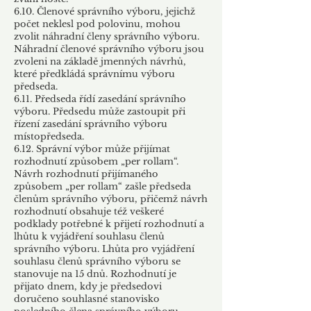
6.10. Členové správního výboru, jejichž
počet neklesl pod polovinu, mohou
zvolit náhradní členy správního výboru.
Náhradní členové správního výboru jsou
zvoleni na základě jmenných návrhů,
které předkládá správnímu výboru
předseda.
6.11. Předseda řídí zasedání správního
výboru. Předsedu může zastoupit při
řízení zasedání správního výboru
místopředseda.
6.12. Správní výbor může přijímat
rozhodnutí způsobem „per rollam“.
Návrh rozhodnutí přijímaného
způsobem „per rollam“ zašle předseda
členům správního výboru, přičemž návrh
rozhodnutí obsahuje též veškeré
podklady potřebné k přijetí rozhodnutí a
lhůtu k vyjádření souhlasu členů
správního výboru. Lhůta pro vyjádření
souhlasu členů správního výboru se
stanovuje na 15 dnů. Rozhodnutí je
přijato dnem, kdy je předsedovi
doručeno souhlasné stanovisko