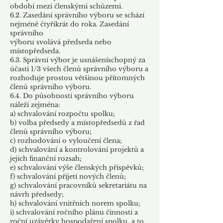
období mezi členskými schůzemi.
6.2. Zasedání správního výboru se schází
nejméně čtyřikrát do roka. Zasedání
správního
výboru svolává předseda nebo
místopředseda.
6.3. Správní výbor je usnášeníschopný za
účasti 1/3 všech členů správního výboru a
rozhoduje prostou většinou přítomných
členů správního výboru.
6.4. Do působnosti správního výboru
náleží zejména:
a) schvalování rozpočtu spolku;
b) volba předsedy a místopředsedů z řad
členů správního výboru;
c) rozhodování o vyloučení člena;
d) schvalování a kontrolování projektů a
jejich finanční rozsah;
e) schvalování výše členských příspěvků;
f) schvalování přijetí nových členů;
g) schvalování pracovníků sekretariátu na
návrh předsedy;
h) schvalování vnitřních norem spolku;
i) schvalování ročního plánu činnosti a
roční uzávěrky hospodaření spolku, a to