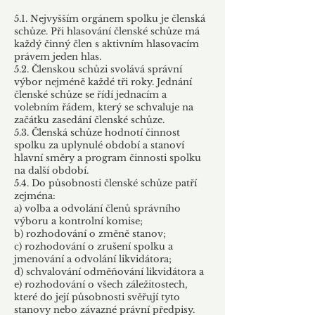
5.1. Nejvyšším orgánem spolku je členská
schůze. Při hlasování členské schůze má
každý činný člen s aktivním hlasovacím
právem jeden hlas.
5.2. Členskou schůzi svolává správní
výbor nejméně každé tři roky. Jednání
členské schůze se řídí jednacím a
volebním řádem, který se schvaluje na
začátku zasedání členské schůze.
5.3. Členská schůze hodnotí činnost
spolku za uplynulé období a stanoví
hlavní směry a program činnosti spolku
na další období.
5.4. Do působnosti členské schůze patří
zejména:
a) volba a odvolání členů správního
výboru a kontrolní komise;
b) rozhodování o změně stanov;
c) rozhodování o zrušení spolku a
jmenování a odvolání likvidátora;
d) schvalování odměňování likvidátora a
e) rozhodování o všech záležitostech,
které do její působnosti svěřují tyto
stanovy nebo závazné právní předpisy.