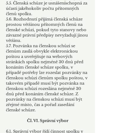
5.5. Členská schůze je usnášeníschopná za
účasti jakéhokoliv počtu přítomných
členů spolku.
5.6. Rozhodnutí přijímá členská schůze
prostou většinou přítomných členů na
členské schůzi, pokud tyto stanovy nebo
závazné právní předpisy nevyžadují jinou
většinu.
5.7. Pozvánka na členskou schůzi se
členům zasílá obvykle elektronickou
poštou a uveřejňuje na webových
stránkách spolku nejméně 30 dnů před
konáním členské schůze spolku, v
případě potřeby lze rozeslat pozvánky na
členskou schůzi členům spolku poštou, v
takovém případě musí být pozvánka na
členskou schůzi rozeslána nejméně 30
dnů před konáním členské schůze. Z
pozvánky na členskou schůzi musí být
zřejmé místo, čas a pořad zasedání
členské schůze.
Čl. VI. Správní výbor
6.1. Správní výbor řídí činnost spolku v