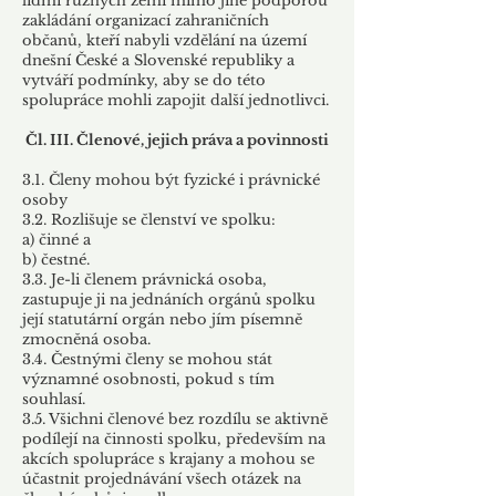
lidmi různých zemí mimo jiné podporou
zakládání organizací zahraničních
občanů, kteří nabyli vzdělání na území
dnešní České a Slovenské republiky a
vytváří podmínky, aby se do této
spolupráce mohli zapojit další jednotlivci.
Čl. III. Členové, jejich práva a povinnosti
3.1. Členy mohou být fyzické i právnické
osoby
3.2. Rozlišuje se členství ve spolku:
a) činné a
b) čestné.
3.3. Je-li členem právnická osoba,
zastupuje ji na jednáních orgánů spolku
její statutární orgán nebo jím písemně
zmocněná osoba.
3.4. Čestnými členy se mohou stát
významné osobnosti, pokud s tím
souhlasí.
3.5. Všichni členové bez rozdílu se aktivně
podílejí na činnosti spolku, především na
akcích spolupráce s krajany a mohou se
účastnit projednávání všech otázek na