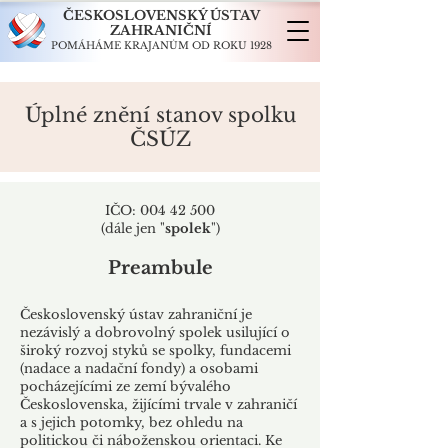
ČESKOSLOVENSKÝ ÚSTAV
ZAHRANIČNÍ
POMÁHÁME KRAJANŮM OD ROKU 1928
Úplné znění stanov spolku
ČSÚZ
IČO:
004 42 500
(dále jen "
spolek
")
Preambule
Československý ústav zahraniční je
nezávislý a dobrovolný spolek usilující o
široký rozvoj styků se spolky, fundacemi
(nadace a nadační fondy) a osobami
pocházejícími ze zemí bývalého
Československa, žijícími trvale v zahraničí
a s jejich potomky, bez ohledu na
politickou či náboženskou orientaci. Ke