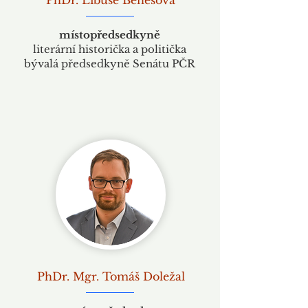
PhDr. Libuše Benešová
místopředsedkyně
literární historička a politička
bývalá předsedkyně Senátu PČR
PhDr. Mgr. Tomáš Doležal