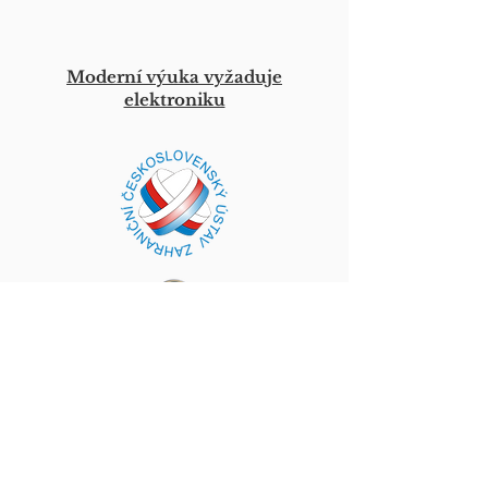
Moderní výuka vyžaduje
elektroniku
Rakousko
Školský spolek Komenský
požádal ČSÚZ o finanční
příspěvek na nákup dotykových
panelů a na vybavení