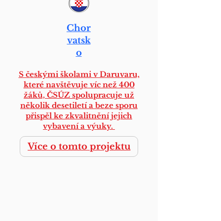
Chor
vatsk
o
S českými školami v Daruvaru,
které navštěvuje víc než 400
žáků, ČSÚZ spolupracuje už
několik desetiletí a beze sporu
přispěl ke zkvalitnění jejich
vybavení a výuky.
Více o tomto projektu