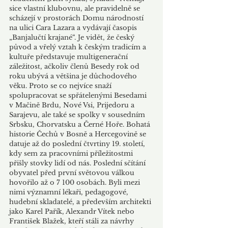
sice vlastní klubovnu, ale pravidelně se 
scházejí v prostorách Domu národností 
na ulici Cara Lazara a vydávají časopis 
„Banjalučtí krajané“. Je vidět, že český 
původ a vřelý vztah k českým tradicím a 
kultuře představuje multigenerační 
záležitost, ačkoliv členů Besedy rok od 
roku ubývá a většina je důchodového 
věku. Proto se co nejvíce snaží 
spolupracovat se spřátelenými Besedami 
v Mačině Brdu, Nové Vsi, Prijedoru a 
Sarajevu, ale také se spolky v sousedním 
Srbsku, Chorvatsku a Černé Hoře. Bohatá 
historie Čechů v Bosně a Hercegovině se 
datuje až do poslední čtvrtiny 19. století, 
kdy sem za pracovními příležitostmi 
přišly stovky lidí od nás. Poslední sčítání 
obyvatel před první světovou válkou 
hovořilo až o 7 100 osobách. Byli mezi 
nimi významní lékaři, pedagogové, 
hudební skladatelé, a především architekti 
jako Karel Pařík, Alexandr Vítek nebo 
František Blažek, kteří stáli za návrhy 