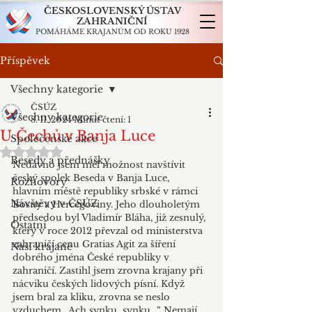
ČESKOSLOVENSKÝ ÚSTAV
ZAHRANIČNÍ
POMÁHÁME KRAJANŮM OD ROKU 1928
Příspěvek
Všechny kategorie
ČSÚZ
Všechny kategorie
8. 11. 2024
Minut čtení: 1
U Čechů v Banja Luce
Společenské akce
Hodnoceno NaN z 5 hvězdiček.
Besedy a přednášky
Nedávno jsem měl možnost navštívit 
český spolek Beseda v Banja Luce, 
Rozhovory
hlavním městě republiky srbské v rámci 
Návštěvy v ČSÚZ
Bosny a Hercegoviny. Jeho dlouholetým 
předsedou byl Vladimír Bláha, již zesnulý, 
Ostatní
který v roce 2012 převzal od ministerstva 
zahraničí cenu Gratias Agit za šíření 
Naši krajané
dobrého jména České republiky v 
zahraničí. Zastihl jsem zrovna krajany při 
nácviku českých lidových písní. Když 
jsem bral za kliku, zrovna se neslo 
vzduchem „Ach synku, synku…“ Nemají 