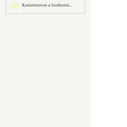
Komentovat a hodnotit...
Sokol San Francisko slaví 120
let